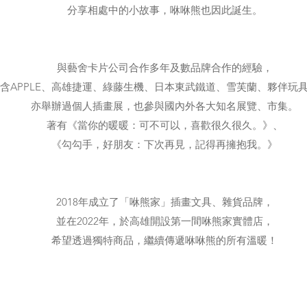
分享相處中的小故事，咻咻熊也因此誕生。
與藝舍卡片公司合作多年及數品牌合作的經驗，
含APPLE、高雄捷運、綠藤生機、日本東武鐵道、雪芙蘭、夥伴玩
亦舉辦過個人插畫展，也參與國內外各大知名展覽、市集。
著有《當你的暖暖：可不可以，喜歡很久很久。》、
《勾勾手，好朋友：下次再見，記得再擁抱我。》
2018年成立了「咻熊家」插畫文具、雜貨品牌，
並在2022年，於高雄開設第一間咻熊家實體店，
希望透過獨特商品，繼續傳遞咻咻熊的所有溫暖！