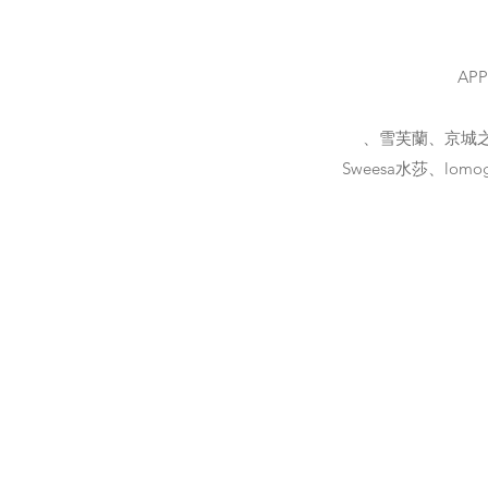
AP
、雪芙蘭、京城之霜
Sweesa水莎、lom