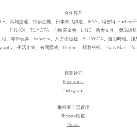
合作客戶
PLE、高雄捷運、綠藤生機、日本東武鐵道、IPSA、塔吉特Touched
PINKOI、TOYOTA、心路基金會、LINE、藝舍文具、奧瑪烘焙
、夥伴玩具、Fandora、八方出版社、BUTYBOX、自由時報、訊想科
ography、生活市集、有閑購物、Brother、楊竹科技、Hank Max、Pia
​相關社群
Facebook
Instagram
咻熊家自營賣場
Shopee蝦皮
Pinkoi