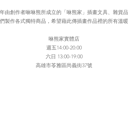
18年由創作者咻咻熊所成立的「咻熊家」插畫文具、雜貨
們製作各式獨特商品，希望藉此傳插畫作品裡的所有溫暖
咻熊家實體店
​週五14:00-20:00
六日 13:00-19:00
高雄市苓雅區尚義街37號